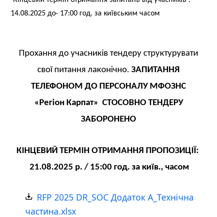
Кінцевий термін отримання запитань від учасників :
14
.
08
.202
5
до- 17:00 год. за київським часом
Прохання до учасників тендеру структурувати
свої питання лаконічно.
ЗАПИТАННЯ
ТЕЛЕФОНОМ ДО ПЕРСОНАЛУ МФОЗНС
«Регіон Карпат» СТОСОВНО ТЕНДЕРУ
ЗАБОРОНЕНО
КІНЦЕВИЙ ТЕРМІН ОТРИМАННЯ ПРОПОЗИЦІЇ:
21
.
08
.2025
р. / 15
:00 год. за київ., часом
RFP 2025 DR_SOС Додаток А_Технiчна
частина.xlsx