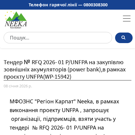
Телефон гарячої лінії —
0800308300
Тендер № RFQ 2026- 01 Р/UNFPA на закупівлю
зовнішніх акумуляторів (power bank),в рамках
08 січня 2026 р.
МФОЗНС "Регіон Карпат" Neeka, в рамках
виконання проекту UNFPA , запрошує
організації, підприємців, взяти участь у
тендері № RFQ 2026- 01 Р/UNFPA на