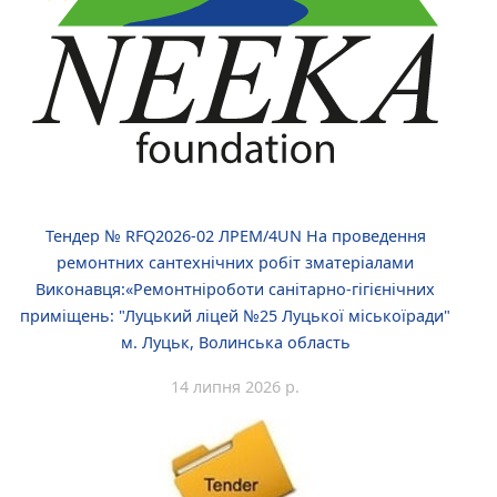
Тендер № RFQ2026-02 ЛРEM/4UN На проведення
ремонтних сантехнічних робіт зматеріалами
Виконавця:«Ремонтніроботи санітарно-гігієнічних
приміщень: "Луцький ліцей №25 Луцької міськоїради"
м. Луцьк, Волинська область
14 липня 2026 р.