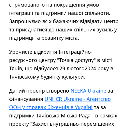
спрямованого на покращення умов
інтеграції та підтримки нашої спільноти.
Запрошуємо всіх бажаючих відвідати центр
та приєднатися до наших спільних зусиль у
підтримці та розвитку міста.
Урочисте відкриття Інтеграційно-
ресурсного центру "Точка доступу" в місті
Тячів, що відбулося 29 лютого2024 року в
Тячівському будинку культури.
Даний простір створено
NEEKA Ukraine
за
фінансування
UNHCR Ukraine - Aгентство
ООН у справах біженців в Україні
та за
підтримки Тячівська Міська Рада - в рамках
проекту "Захист внутрішньо-переміщених