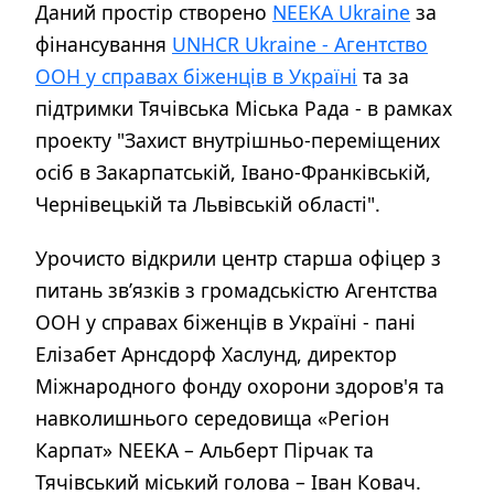
Даний простір створено
NEEKA Ukraine
за
фінансування
UNHCR Ukraine - Aгентство
ООН у справах біженців в Україні
та за
підтримки Тячівська Міська Рада - в рамках
проекту "Захист внутрішньо-переміщених
осіб в Закарпатській, Івано-Франківській,
Чернівецькій та Львівській області".
Урочисто відкрили центр старша офіцер з
питань зв’язків з громадськістю Агентства
ООН у справах біженців в Україні - пані
Елізабет Арнсдорф Хаслунд, директор
Міжнародного фонду охорони здоров'я та
навколишнього середовища «Регіон
Карпат» NEEKA – Альберт Пірчак та
Тячівський міський голова – Іван Ковач.